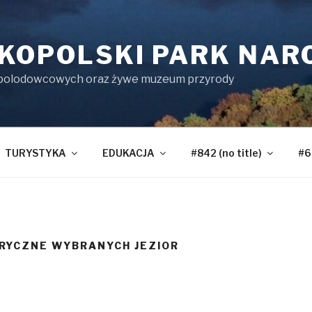
KOPOLSKI PARK NA
polodowcowych oraz żywe muzeum przyrody
TURYSTYKA
EDUKACJA
#842 (no title)
#6
RYCZNE WYBRANYCH JEZIOR